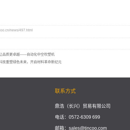
o.cn/news/497.html
让品质更卓越——自动化中空吹塑机
科技重塑绿色未来，开启材料革命新纪元
联系方式
鼎浩（长兴）贸易有限公司
电话：0572-6309 699
邮箱：sales@tincoo.com