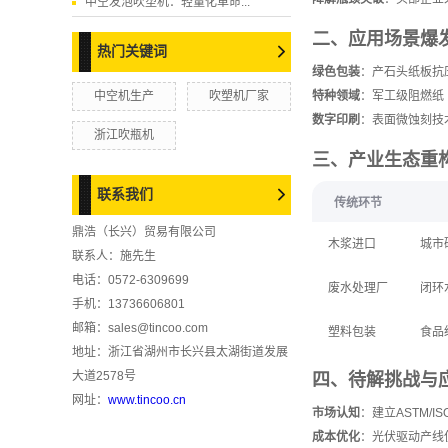
中空发泡吹塑机：轻量化革命...
二、应用场景爆
热门关键词
绿色包装
‌：产石头纸板
中空机生产
吹塑机厂家
特种领域
‌：军工级阻燃纸
数字印刷
‌：表面微蚀刻
浙江吹瓶机
三、产业生态重
联系我们
传统环节
鼎浩（长兴）贸易有限公司
木浆进口
城市
联系人：施先生
电话：0572-6309699
废水处理厂
闭环
手机：13736606801
邮箱：sales@tincoo.com
塑料包装
食品
地址：浙江省湖州市长兴县太湖街道发展
大道2578号
四、待解挑战与
网址：
www.tincoo.cn
市场认知
‌：建立ASTM/
成本优化
‌：光伏驱动产线