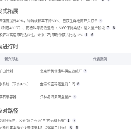
发式拓展
4
抗压强度提升40%，物流破损率下降60%，已获生鲜电商巨头订单
7
8
（耐温480℃）、南极科考用低温纸（-50℃保持柔韧）进入量产阶段
1
6
技术解决高速印刷适应性，未来书刊印刷份额占比达12%
构进行时
新兴形态
代表案例
7
矿山计划
北京新机场废料供应造纸厂
8
水系统（节水97%）
金泰恒盛锦鲤监测车间
4
级石纸容器
江林易海果蔬盒量产
应对路径
1
7
ISO细分标准，区分“复合石纸”与“纯无机石纸”
6
8
使能耗成本降至传统造纸1/5（2030年目标）