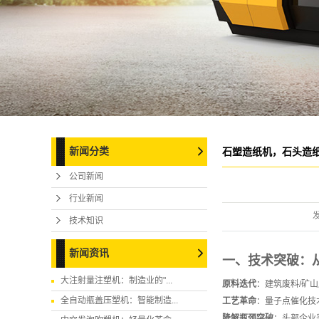
新闻分类
石塑造纸机，石头造
公司新闻
行业新闻
技术知识
新闻资讯
一、技术突破：
大注射量注塑机：制造业的"...
原料迭代
‌：建筑废料/矿
全自动瓶盖压塑机：智能制造...
工艺革命
‌：量子点催化技
降解瓶颈突破
‌：头部企