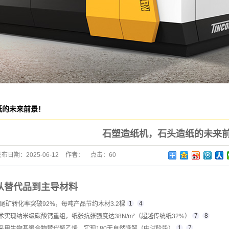
纸的未来前景！
石塑造纸机，石头造纸的未来
发布日期：
2025-06-12
作者：
点击：
60
从替代品到主导材料
1
4
山尾矿转化率突破92%，每吨产品节约木材3.2棵
7
8
术实现纳米级碳酸钙重组，纸张抗张强度达38N/m²（超越传统纸32%）
1
7
业采用生物基聚合物替代聚乙烯，实现180天自然降解（中试阶段）