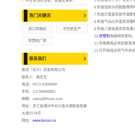
5.检查急停开关、安全
中空发泡吹塑机：轻量化革命...
6.检查加热头的胚胎喂
7.检查灯管是否损坏或断
热门关键词
8.检查气动元件是否泄漏
浙江吹瓶机
中空机生产
9.检查三联体是否异常
10.
吹塑机
电磁阀异常时，
吹塑机厂家
11.吹瓶模具必须定期清
12.打开高低压供气开
联系我们
鼎浩（长兴）贸易有限公司
联系人：施先生
电话：0572-6309699
手机：13736606801
邮箱：sales@tincoo.com
地址：浙江省湖州市长兴县太湖街道发展
大道2578号
网址：
www.tincoo.cn