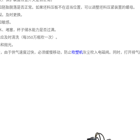
开关、保护装置检查开关是否正常。
养和胚胎脱落是否正常。如果坯料压板不在适当位置，可以调整坯料压紧装置的螺母。
裂。及时更换。
和敏感。
漏水、堵塞，杯子储水能力是否过满。
应及时清洗（每350万瓶吹一次）。
洗和抛光。
关时，由于供气速度过快，必须缓慢移动，防止
吹塑机
灰尘吹入电磁阀。同时，打开排气